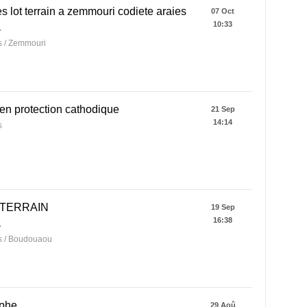
s lot terrain a zemmouri codiete araies
07 Oct
10:33
A
 / Zemmouri
en protection cathodique
21 Sep
14:14
s
TERRAIN
19 Sep
16:38
A
 / Boudouaou
phe
29 Aoû