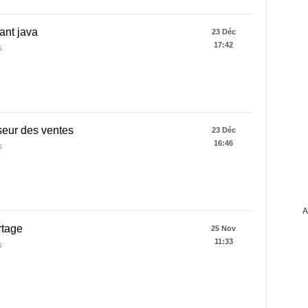
ant java
23 Déc
17:42
s
seur des ventes
23 Déc
16:46
s
A
rtage
25 Nov
11:33
s