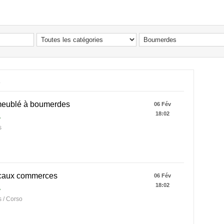
s
meublé à boumerdes
06 Fév
18:02
A
s
caux commerces
06 Fév
18:02
A
 / Corso