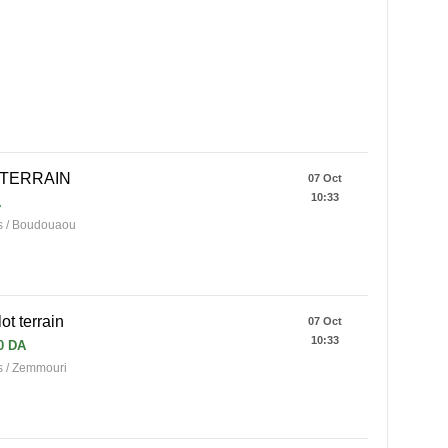
TERRAIN
07 Oct
10:33
A
 / Boudouaou
ot terrain
07 Oct
10:33
0 DA
 / Zemmouri