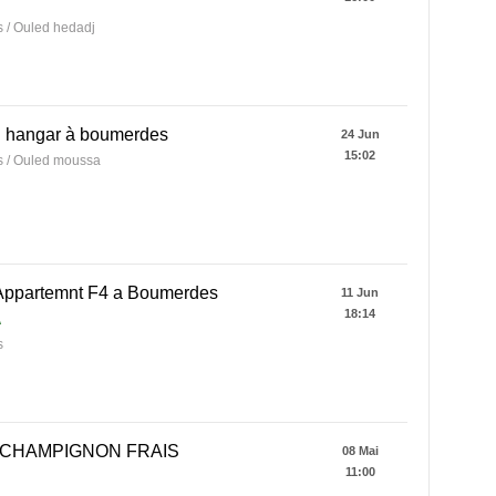
 / Ouled hedadj
n hangar à boumerdes
24 Jun
15:02
 / Ouled moussa
 Appartemnt F4 a Boumerdes
11 Jun
18:14
A
s
 CHAMPIGNON FRAIS
08 Mai
11:00