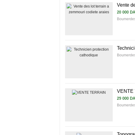
Vente de
20 000 D
Boumerdes
Technici
Boumerde
VENTE 
29 000 D
Boumerdes
Topogra