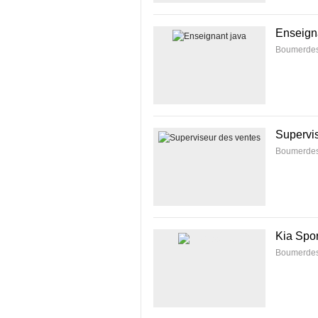
Enseign
Boumerde
Supervi
Boumerde
Kia Spo
Boumerde