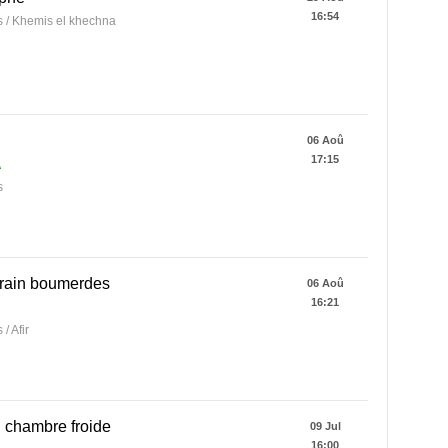
16:54
 / Khemis el khechna
n
06 Aoû
17:15
A
s
rrain boumerdes
06 Aoû
16:21
/ Afir
 chambre froide
09 Jul
16:00