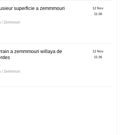
usieur superficie a zemmmouri
12 Nov
11:36
A
 / Zemmouri
rrain a zemmmouri willaya de
12 Nov
rdes
11:36
A
 / Zemmouri