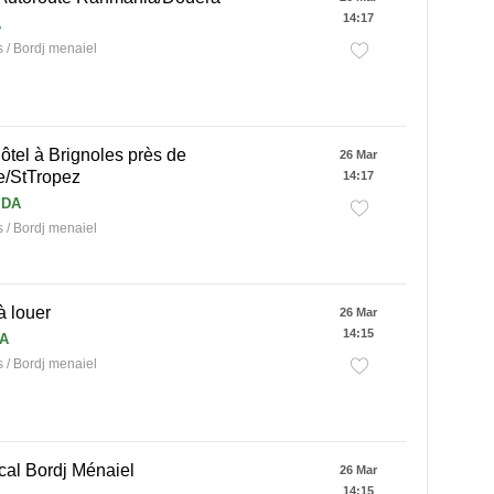
14:17
A
/ Bordj menaiel
tel à Brignoles près de
26 Mar
e/StTropez
14:17
 DA
/ Bordj menaiel
à louer
26 Mar
14:15
DA
/ Bordj menaiel
cal Bordj Ménaiel
26 Mar
14:15