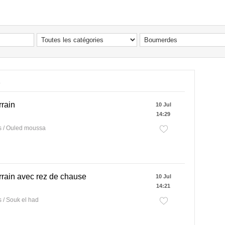
s
rrain
10 Jul
14:29
 / Ouled moussa
rrain avec rez de chause
10 Jul
14:21
/ Souk el had