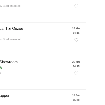
A
/ Bordj menaiel
cal Tizi Ouzou
26 Mar
14:15
A
/ Bordj menaiel
 Showroom
26 Mar
14:15
DA
s
apper
28 Fév
15:48
A