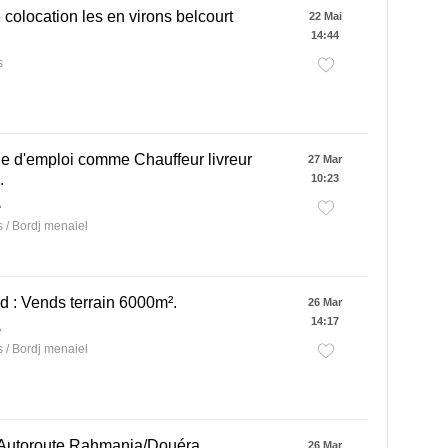
colocation les en virons belcourt
22 Mai
14:44
s
 d'emploi comme Chauffeur livreur
27 Mar
.
10:23
A
/ Bordj menaiel
d : Vends terrain 6000m².
26 Mar
14:17
A
/ Bordj menaiel
 Autoroute Rahmania/Douéra
26 Mar