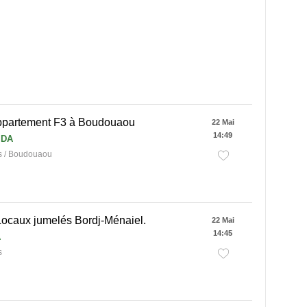
ppartement F3 à Boudouaou
22 Mai
14:49
 DA
 / Boudouaou
Locaux jumelés Bordj-Ménaiel.
22 Mai
14:45
A
s