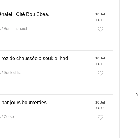
naiel : Cité Bou Sbaa.
10 Jul
14:19
A
/ Bordj menaiel
 rez de chaussée a souk el had
10 Jul
14:15
A
/ Souk el had
A
 par jours boumerdes
10 Jul
14:15
 / Corso