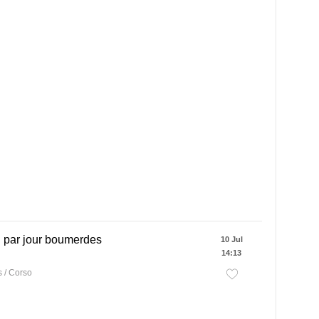
 par jour boumerdes
10 Jul
14:13
 / Corso