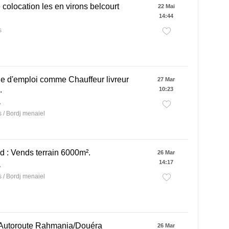
colocation les en virons belcourt
22 Mai
14:44
s
 d'emploi comme Chauffeur livreur
27 Mar
.
10:23
A
/ Bordj menaiel
d : Vends terrain 6000m².
26 Mar
14:17
A
/ Bordj menaiel
 Autoroute Rahmania/Douéra
26 Mar