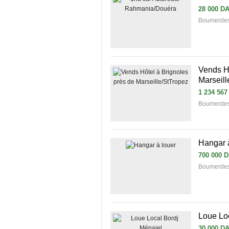
28 000 D
Boumerdes 
Vends Hô
Marseill
1 234 567
Boumerdes 
Hangar 
700 000 
Boumerdes 
Loue Lo
30 000 D