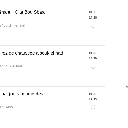
naiel : Cité Bou Sbaa.
10 Jul
14:19
A
/ Bordj menaiel
 rez de chaussée a souk el had
10 Jul
14:15
A
/ Souk el had
A
 par jours boumerdes
10 Jul
14:15
 / Corso