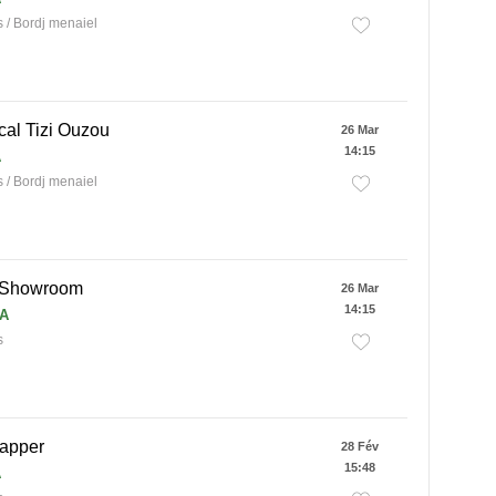
/ Bordj menaiel
cal Tizi Ouzou
26 Mar
14:15
A
/ Bordj menaiel
 Showroom
26 Mar
14:15
DA
s
apper
28 Fév
15:48
A