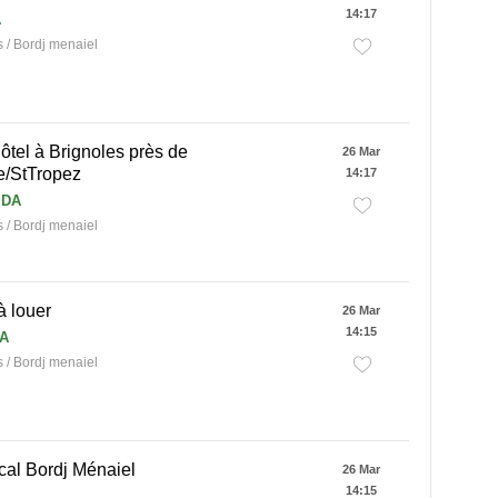
14:17
A
/ Bordj menaiel
tel à Brignoles près de
26 Mar
e/StTropez
14:17
 DA
/ Bordj menaiel
à louer
26 Mar
14:15
DA
/ Bordj menaiel
cal Bordj Ménaiel
26 Mar
14:15
A