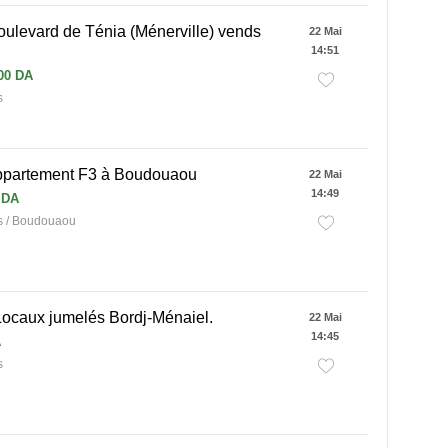
ulevard de Ténia (Ménerville) vends
22 Mai
14:51
00 DA
s
ppartement F3 à Boudouaou
22 Mai
14:49
 DA
 / Boudouaou
Locaux jumelés Bordj-Ménaiel.
22 Mai
14:45
A
s