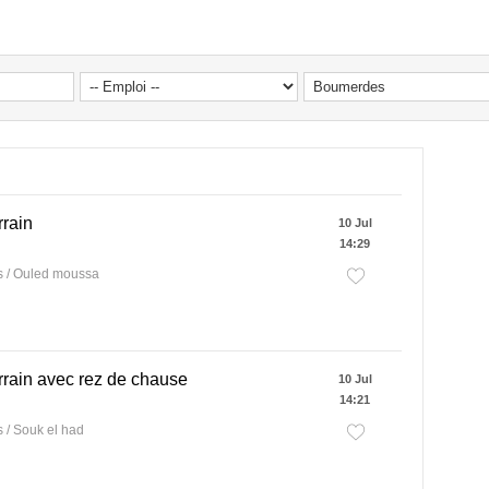
rrain
10 Jul
14:29
 / Ouled moussa
rrain avec rez de chause
10 Jul
14:21
/ Souk el had