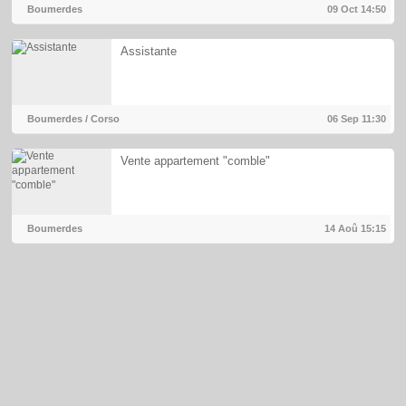
Boumerdes
09 Oct
14:50
Assistante
Boumerdes / Corso
06 Sep
11:30
Vente appartement "comble"
Boumerdes
14 Aoû
15:15