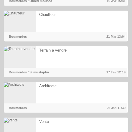
Boumerdes / Ouled moussa
10 Avr
15:41
Chauffeur
Boumerdes
21 Mar
13:04
Terrain a vendre
Boumerdes / Si mustapha
17 Fév
12:19
Architecte
Boumerdes
26 Jan
11:39
Vente