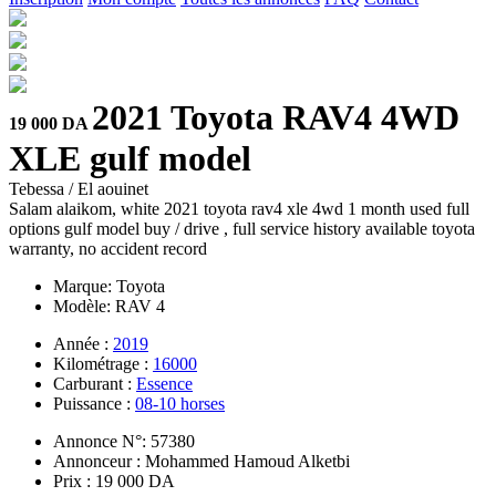
2021 Toyota RAV4 4WD
19 000 DA
XLE gulf model
Tebessa / El aouinet
Salam alaikom, white 2021 toyota rav4 xle 4wd 1 month used full
options gulf model buy / drive , full service history available toyota
warranty, no accident record
Marque: Toyota
Modèle: RAV 4
Année :
2019
Kilométrage :
16000
Carburant :
Essence
Puissance :
08-10 horses
Annonce N°: 57380
Annonceur : Mohammed Hamoud Alketbi
Prix : 19 000 DA