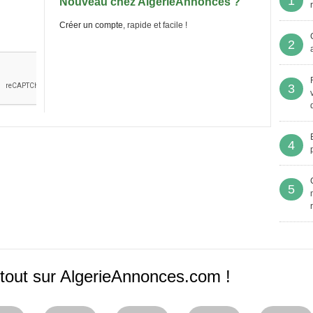
1
Nouveau chez AlgerieAnnonces ?
Créer un compte
, rapide et facile !
2
3
4
5
tout sur AlgerieAnnonces.com !