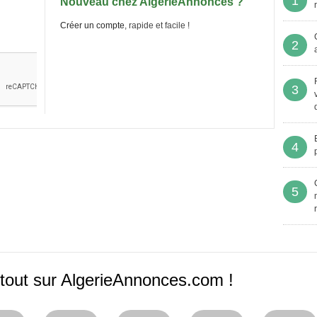
1
Nouveau chez AlgerieAnnonces ?
Créer un compte
, rapide et facile !
2
3
4
5
tout sur AlgerieAnnonces.com !