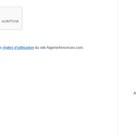
es
règles d'utilisation
du site AlgerieAnnonces.com.
A