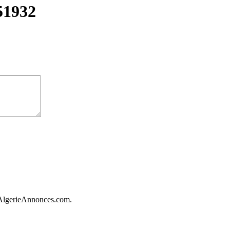
51932
 AlgerieAnnonces.com.