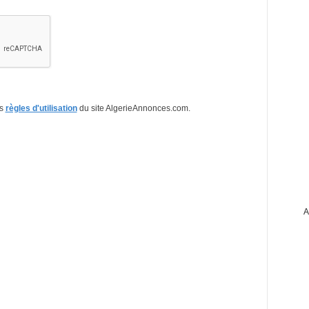
es
règles d'utilisation
du site AlgerieAnnonces.com.
A