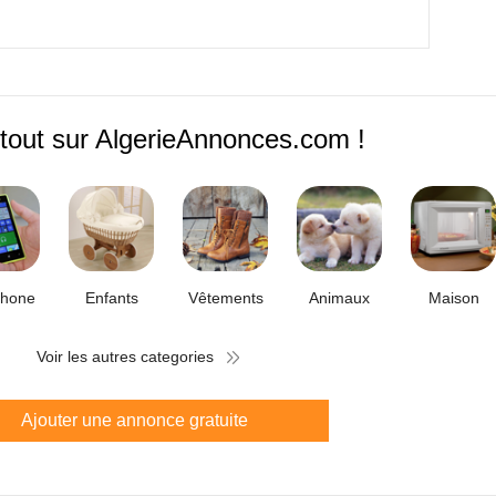
tout sur AlgerieAnnonces.com !
phone
Enfants
Vêtements
Animaux
Maison
Voir les autres categories
Ajouter une annonce gratuite