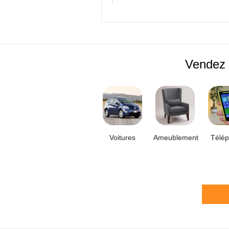
à la page
précédente
Vendez 
Voitures
Ameublement
Télé