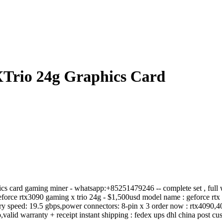
Trio 24g Graphics Card
s card gaming miner - whatsapp:+85251479246 -- complete set , full wa
eforce rtx3090 gaming x trio 24g - $1,500usd model name : geforce rtx 3
ry speed: 19.5 gbps,power connectors: 8-pin x 3 order now : rtx4090,40
p,valid warranty + receipt instant shipping : fedex ups dhl china post 