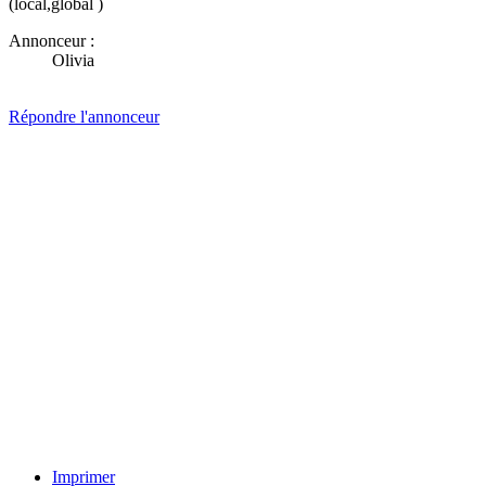
(local,global )
Annonceur :
Olivia
Répondre l'annonceur
Imprimer