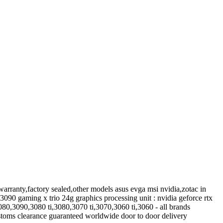
rranty,factory sealed,other models asus evga msi nvidia,zotac in
090 gaming x trio 24g graphics processing unit : nvidia geforce rtx
80,3090,3080 ti,3080,3070 ti,3070,3060 ti,3060 - all brands
customs clearance guaranteed worldwide door to door delivery