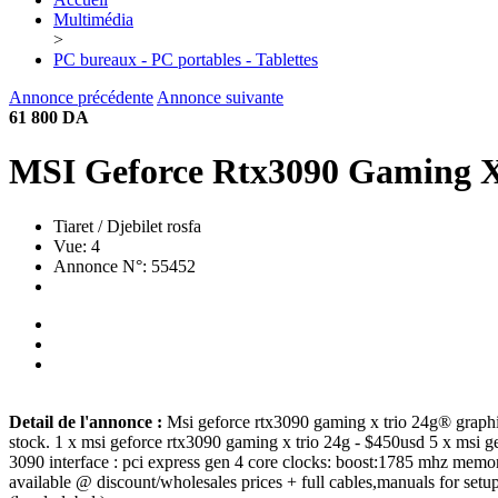
Multimédia
>
PC bureaux - PC portables - Tablettes
Annonce précédente
Annonce suivante
61 800 DA
MSI Geforce Rtx3090 Gaming X
Tiaret / Djebilet rosfa
Vue: 4
Annonce N°: 55452
Detail de l'annonce :
Msi geforce rtx3090 gaming x trio 24g® graphic
stock. 1 x msi geforce rtx3090 gaming x trio 24g - $450usd 5 x msi g
3090 interface : pci express gen 4 core clocks: boost:1785 mhz memo
available @ discount/wholesales prices + full cables,manuals for setu