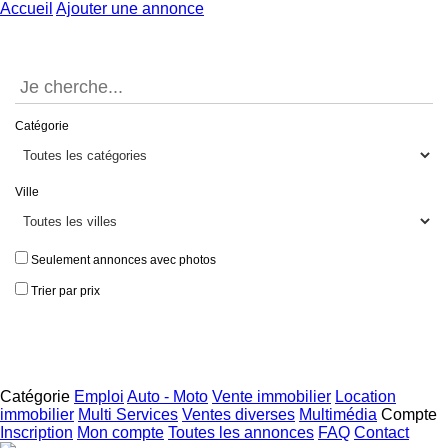
Accueil
Ajouter une annonce
Catégorie
Ville
Seulement annonces avec photos
Trier par prix
Catégorie
Emploi
Auto - Moto
Vente immobilier
Location
immobilier
Multi Services
Ventes diverses
Multimédia
Compte
Inscription
Mon compte
Toutes les annonces
FAQ
Contact