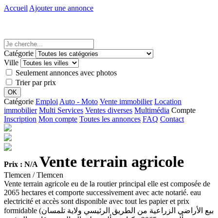
Accueil
Ajouter une annonce
Catégorie
Ville
Seulement annonces avec photos
Trier par prix
Catégorie
Emploi
Auto - Moto
Vente immobilier
Location
immobilier
Multi Services
Ventes diverses
Multimédia
Compte
Inscription
Mon compte
Toutes les annonces
FAQ
Contact
Vente terrain agricole
Prix : N/A
Tlemcen / Tlemcen
Vente terrain agricole eu de la routier principal elle est composée de
2065 hectares et comporte successivement avec acte notarié. eau
electricité et accès sont disponible avec tout les papier et prix
formidable (بيع الأراضي الزراعية من الطريق الرئيسي ولاية تلمسان