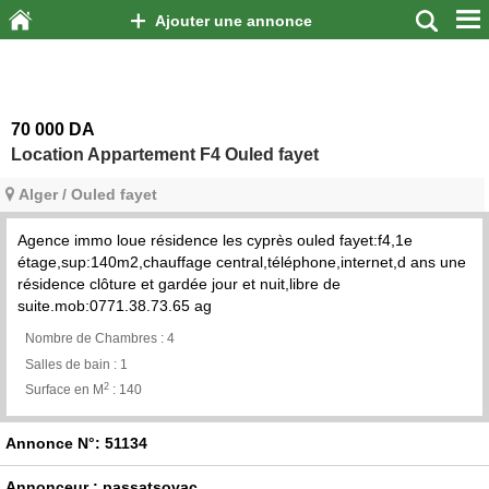
Ajouter une annonce
70 000 DA
Location Appartement F4 Ouled fayet
Alger / Ouled fayet
Agence immo loue résidence les cyprès ouled fayet:f4,1e
étage,sup:140m2,chauffage central,téléphone,internet,d ans une
résidence clôture et gardée jour et nuit,libre de
suite.mob:0771.38.73.65 ag
Nombre de Chambres :
4
Salles de bain :
1
2
Surface en M
:
140
Annonce N°: 51134
Annonceur : passatsovac