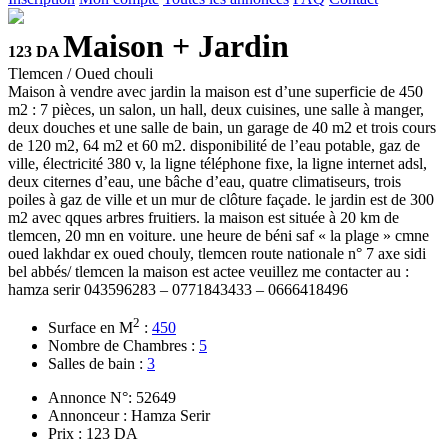
Maison + Jardin
123 DA
Tlemcen / Oued chouli
Maison à vendre avec jardin la maison est d’une superficie de 450
m2 : 7 pièces, un salon, un hall, deux cuisines, une salle à manger,
deux douches et une salle de bain, un garage de 40 m2 et trois cours
de 120 m2, 64 m2 et 60 m2. disponibilité de l’eau potable, gaz de
ville, électricité 380 v, la ligne téléphone fixe, la ligne internet adsl,
deux citernes d’eau, une bâche d’eau, quatre climatiseurs, trois
poiles à gaz de ville et un mur de clôture façade. le jardin est de 300
m2 avec qques arbres fruitiers. la maison est située à 20 km de
tlemcen, 20 mn en voiture. une heure de béni saf « la plage » cmne
oued lakhdar ex oued chouly, tlemcen route nationale n° 7 axe sidi
bel abbés/ tlemcen la maison est actee veuillez me contacter au :
hamza serir 043596283 – 0771843433 – 0666418496
2
Surface en M
:
450
Nombre de Chambres :
5
Salles de bain :
3
Annonce N°: 52649
Annonceur : Hamza Serir
Prix : 123 DA