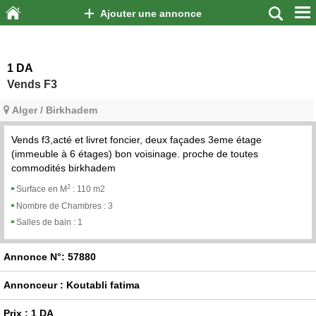
Ajouter une annonce
1 DA
Vends F3
Alger / Birkhadem
Vends f3,acté et livret foncier, deux façades 3eme étage
(immeuble à 6 étages) bon voisinage. proche de toutes
commodités birkhadem
2
Surface en M
:
110 m2
Nombre de Chambres :
3
Salles de bain :
1
Annonce N°: 57880
Annonceur : Koutabli fatima
Prix : 1 DA