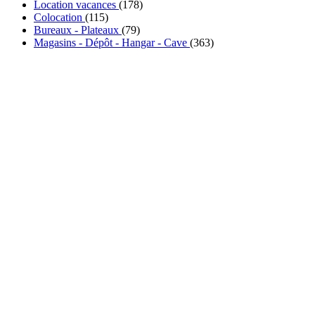
Location vacances
(178)
Colocation
(115)
Bureaux - Plateaux
(79)
Magasins - Dépôt - Hangar - Cave
(363)