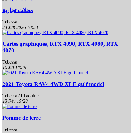
محلات تجارية
Tebessa
24 Jun 2026
10:53
Cartes graphiques, RTX 4090, RTX 4080, RTX
4070
Tebessa
10 Jul
14:39
2021 Toyota RAV4 4WD XLE gulf model
Tebessa / El aouinet
13 Fév
15:28
Pomme de terre
Tebessa