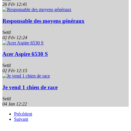
26 Fév
12:41
Responsable des moyens généraux
Setif
02 Fév
12:24
Acer Aspire 6530 S
Setif
02 Fév
12:15
Je vend 1 chien de race
Setif
04 Jan
12:22
Précédent
Suivant