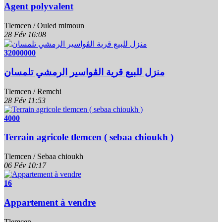
Agent polyvalent
Tlemcen / Ouled mimoun
28 Fév
16:08
32000000
منزل للبيع قرية الڨواسير الرمشي تلمسان
Tlemcen / Remchi
28 Fév
11:53
4000
Terrain agricole tlemcen ( sebaa chioukh )
Tlemcen / Sebaa chioukh
06 Fév
10:17
16
Appartement à vendre
Tlemcen