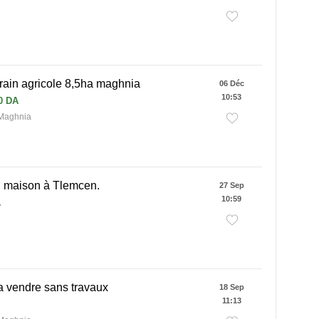
rain agricole 8,5ha maghnia
06 Déc
10:53
0 DA
 Maghnia
n maison à Tlemcen.
27 Sep
10:59
A
a vendre sans travaux
18 Sep
11:13