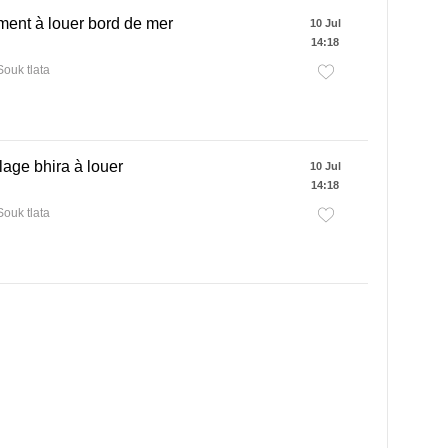
ent à louer bord de mer
10 Jul
14:18
ouk tlata
lage bhira à louer
10 Jul
14:18
ouk tlata