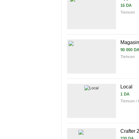
16 DA
Tlemcen
Magasin 
90 000 D
Tlemcen
Local
1 DA
Tlemcen /
Crafter 
230 DA