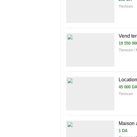
Tlemcen
Vend ter
19 550 00
Tlemcen /
Locatio
45 000 D
Tlemcen
Maison 
1 DA