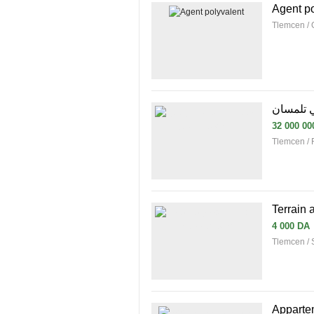
Agent po
Tlemcen /
ي تلمسان
32 000 00
Tlemcen /
Terrain 
4 000 DA
Tlemcen / 
Apparte