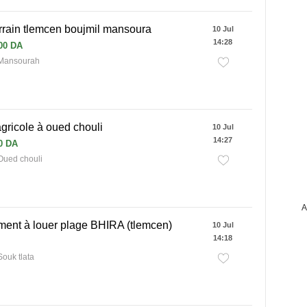
rrain tlemcen boujmil mansoura
10 Jul
14:28
00 DA
 Mansourah
agricole à oued chouli
10 Jul
14:27
0 DA
Oued chouli
A
ment à louer plage BHIRA (tlemcen)
10 Jul
14:18
ouk tlata