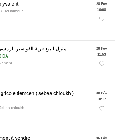
lyvalent
28 Fév
16:08
 Ouled mimoun
منزل للبيع قرية الڨواسير الرمش
28 Fév
11:53
0 DA
 Remchi
agricole tlemcen ( sebaa chioukh )
06 Fév
10:17
Sebaa chioukh
ment à vendre
06 Fév