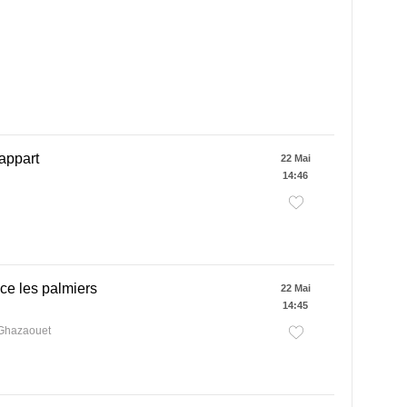
appart
22 Mai
14:46
ce les palmiers
22 Mai
14:45
 Ghazaouet