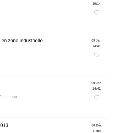
10:14
en zone industrielle
09 Jan
14:41
A
09 Jan
14:41
 Chetouane
2013
06 Déc
11:00