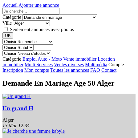
Accueil
Ajouter une annonce
Catégorie
Ville
Seulement annonces avec photos
Catégorie
Emploi
Auto - Moto
Vente immobilier
Location
immobilier
Multi Services
Ventes diverses
Multimédia
Compte
Inscription
Mon compte
Toutes les annonces
FAQ
Contact
Demande En Mariage Age 50 Alger
Un grand H
Alger
13 Mar
12:34