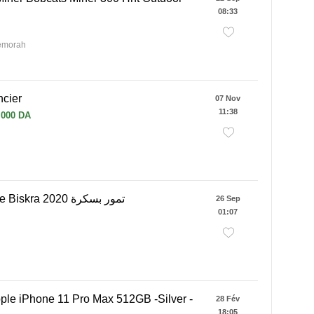
08:33
jemorah
ncier
07 Nov
11:38
 000 DA
Dattes de Biskra 2020 تمور بسكرة
26 Sep
01:07
le iPhone 11 Pro Max 512GB -Silver -
28 Fév
18:05