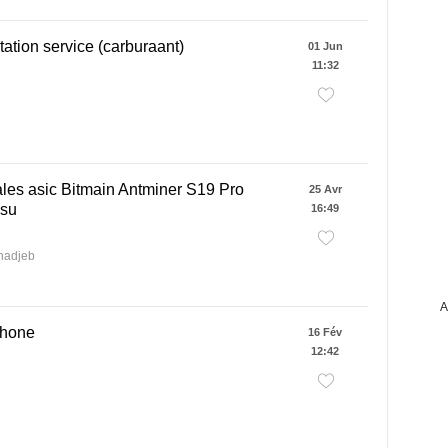
tation service (carburaant)
01 Jun
11:32
les asic Bitmain Antminer S19 Pro
25 Avr
su
16:49
 hadjeb
A
phone
16 Fév
12:42