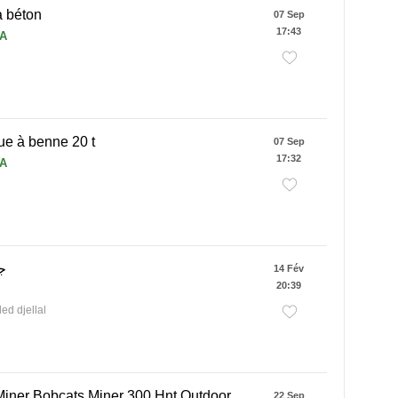
à béton
07 Sep
17:43
DA
e à benne 20 t
07 Sep
17:32
DA
ج
14 Fév
20:39
led djellal
Miner Bobcats Miner 300 Hnt Outdoor
22 Sep