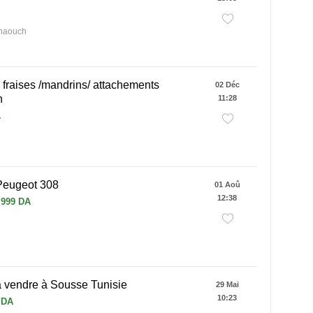
 haouch
 fraises /mandrins/ attachements
02 Déc
n
11:28
A
Peugeot 308
01 Aoû
12:38
 999 DA
à vendre à Sousse Tunisie
29 Mai
10:23
 DA