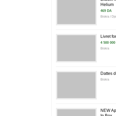
Helium
469 DA
Biskra / D
Livret fo
4 500 000
Biskra
Biskra
NEW App
In Box