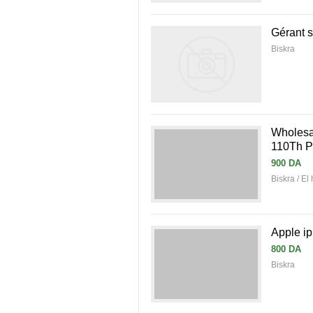
Gérant s
Biskra
Wholesa
110Th P
900 DA
Biskra / El
Apple i
800 DA
Biskra