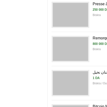
Presse 
250 000 
Biskra
Remorqu
800 000 
Biskra
نان نخيل
1 DA
Biskra / Ou
Bitcoin 